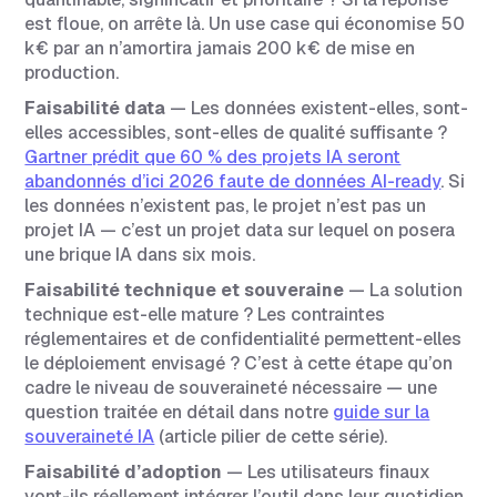
est floue, on arrête là. Un use case qui économise 50
k€ par an n’amortira jamais 200 k€ de mise en
production.
Faisabilité data
— Les données existent-elles, sont-
elles accessibles, sont-elles de qualité suffisante ?
Gartner prédit que 60 % des projets IA seront
abandonnés d’ici 2026 faute de données AI-ready
. Si
les données n’existent pas, le projet n’est pas un
projet IA — c’est un projet data sur lequel on posera
une brique IA dans six mois.
Faisabilité technique et souveraine
— La solution
technique est-elle mature ? Les contraintes
réglementaires et de confidentialité permettent-elles
le déploiement envisagé ? C’est à cette étape qu’on
cadre le niveau de souveraineté nécessaire — une
question traitée en détail dans notre
guide sur la
souveraineté IA
(article pilier de cette série).
Faisabilité d’adoption
— Les utilisateurs finaux
vont-ils réellement intégrer l’outil dans leur quotidien