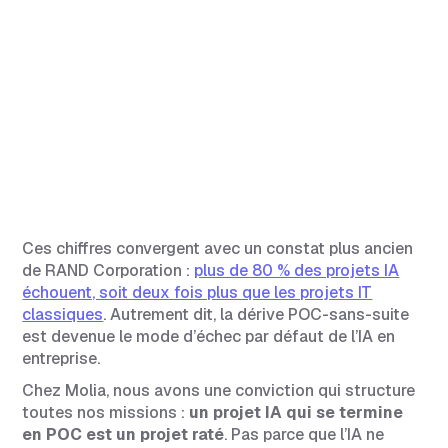
Un POC ne doit jamais être conçu comme une
expérimentation jetable. Le POC et la production sont
deux étapes d’un même projet, qui doit être pensé
pour l’industrialisation dès le premier jour.
Les entreprises qui captent réellement de la valeur
avec l’IA appliquent une méthode rigoureuse :
sélection des bons use cases, validation sur des
critères objectifs, monitoring continu et montée en
compétence des équipes.
Ces chiffres convergent avec un constat plus ancien
de RAND Corporation :
plus de 80 % des projets IA
échouent, soit deux fois plus que les projets IT
classiques
. Autrement dit, la dérive POC-sans-suite
est devenue le mode d’échec par défaut de l’IA en
entreprise.
Chez Molia, nous avons une conviction qui structure
toutes nos missions :
un projet IA qui se termine
en POC est un projet raté
. Pas parce que l’IA ne