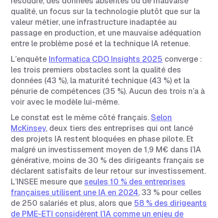
résoudre, des données absentes ou de mauvaise
qualité, un focus sur la technologie plutôt que sur la
valeur métier, une infrastructure inadaptée au
passage en production, et une mauvaise adéquation
entre le problème posé et la technique IA retenue.
L’enquête
Informatica CDO Insights 2025
converge :
les trois premiers obstacles sont la qualité des
données (43 %), la maturité technique (43 %) et la
pénurie de compétences (35 %). Aucun des trois n’a à
voir avec le modèle lui-même.
Le constat est le même côté français.
Selon
McKinsey
, deux tiers des entreprises qui ont lancé
des projets IA restent bloquées en phase pilote. Et
malgré un investissement moyen de 1,9 M€ dans l’IA
générative, moins de 30 % des dirigeants français se
déclarent satisfaits de leur retour sur investissement.
L’INSEE mesure que
seules 10 % des entreprises
françaises utilisent une IA en 2024
, 33 % pour celles
de 250 salariés et plus, alors que
58 % des dirigeants
de PME-ETI considèrent l’IA comme un enjeu de