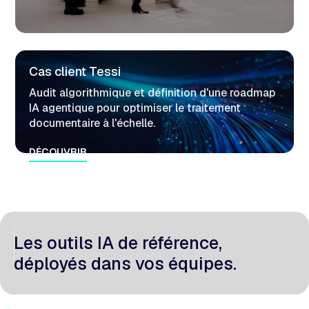
Cas client Tessi
Audit algorithmique et définition d'une roadmap
IA agentique pour optimiser le traitement
documentaire à l'échelle.
DÉCOUVRIR
EDF
Refonte des pipelines data et optimisation
FinOps pour fiabiliser les modèles et
Les outils IA de référence,
personnaliser les recommandations.
déployés dans vos équipes.
DÉCOUVRIR